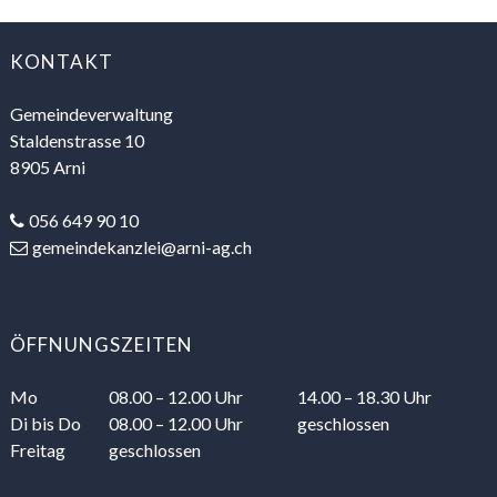
FOOTER
KONTAKT
Gemeindeverwaltung
Staldenstrasse 10
8905 Arni
056 649 90 10
gemeindekanzlei@arni-ag.ch
ÖFFNUNGSZEITEN
Mo
08.00 – 12.00 Uhr
14.00 – 18.30 Uhr
Di
bis Do
08.00 – 12.00 Uhr
geschlossen
Freitag
geschlossen