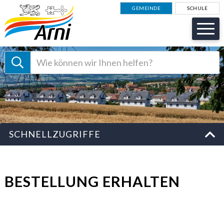
NAVIGIEREN IN GEMEINDE AR
Schnellnavigation
GEMEINDE
SCHULE
Suche starten
Suchbegriff
Schnellzugriffe
SCHNELLZUGRIFFE
BESTELLUNG ERHALTEN