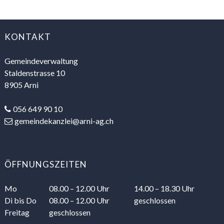
FOOTER
KONTAKT
Gemeindeverwaltung
Staldenstrasse 10
8905 Arni
056 649 90 10
gemeindekanzlei@arni-ag.ch
ÖFFNUNGSZEITEN
Mo
08.00 – 12.00 Uhr
14.00 – 18.30 Uhr
Di
bis Do
08.00 – 12.00 Uhr
geschlossen
Freitag
geschlossen