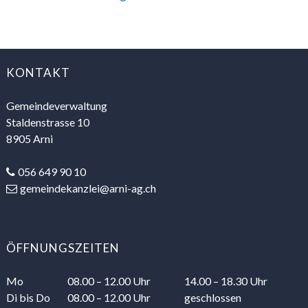
FOOTER
KONTAKT
Gemeindeverwaltung
Staldenstrasse 10
8905 Arni
056 649 90 10
gemeindekanzlei@arni-ag.ch
ÖFFNUNGSZEITEN
Mo
08.00 – 12.00 Uhr
14.00 – 18.30 Uhr
Di
bis Do
08.00 – 12.00 Uhr
geschlossen