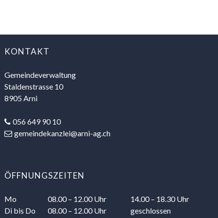
FOOTER
KONTAKT
Gemeindeverwaltung
Staldenstrasse 10
8905 Arni
056 649 90 10
gemeindekanzlei@arni-ag.ch
ÖFFNUNGSZEITEN
Mo
08.00 – 12.00 Uhr
14.00 – 18.30 Uhr
Di
bis Do
08.00 – 12.00 Uhr
geschlossen