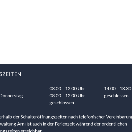
SZEITEN
08.00 – 12.00 Uhr
14.00 – 18.30
 Do
nnerstag
08.00 – 12.00 Uhr
geschlossen
geschlossen
rhalb der Schalteröffnungszeiten nach telefonischer Vereinbarun
ltung Arni ist auch in der Ferienzeit während der ordentlichen
ngszeiten erreichbar.