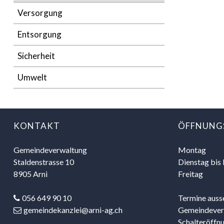
Versorgung
Entsorgung
Sicherheit
Umwelt
FOOTER
KONTAKT
ÖFFNUNG
Gemeindeverwaltung
Mo
ntag
Staldenstrasse 10
Di
enstag
bis
8905 Arni
Freitag
056 649 90 10
Termine ausse
gemeindekanzlei@arni-ag.ch
Gemeindeverwa
Schalteröffnu