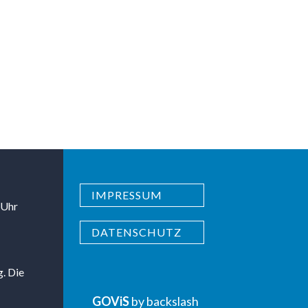
IMPRESSUM
 Uhr
DATENSCHUTZ
g. Die
GOViS
by
backslash