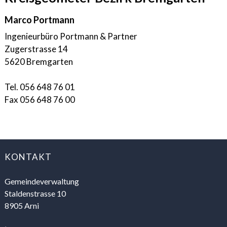
Marco Portmann
Ingenieurbüro Portmann & Partner
Zugerstrasse 14
5620 Bremgarten
Tel. 056 648 76 01
Fax 056 648 76 00
FOOTER
KONTAKT
Gemeindeverwaltung
Staldenstrasse 10
8905 Arni