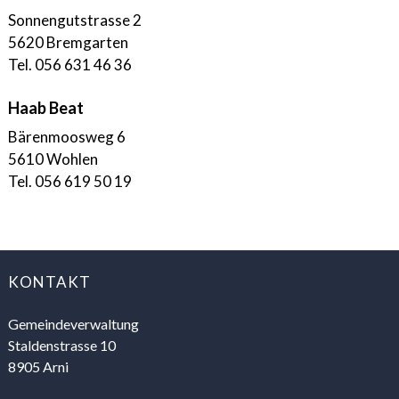
Sonnengutstrasse 2
5620 Bremgarten
Tel. 056 631 46 36
Haab Beat
Bärenmoosweg 6
5610 Wohlen
Tel. 056 619 50 19
FOOTER
KONTAKT
Gemeindeverwaltung
Staldenstrasse 10
8905 Arni