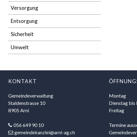
Versorgung
Entsorgung
Sicherheit
Umwelt
FOOTER
KONTAKT
ÖFFNUNG
Gemeindeverwaltung
Mo
ntag
Staldenstrasse 10
Di
enstag
bis
8905 Arni
Freitag
056 649 90 10
Termine ausse
gemeindekanzlei@arni-ag.ch
Gemeindeverwa