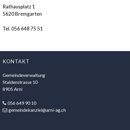
Rathausplatz 1
5620 Bremgarten
Tel. 056 648 75 51
FOOTER
KONTAKT
Gemeindeverwaltung
Staldenstrasse 10
8905 Arni
056 649 90 10
gemeindekanzlei@arni-ag.ch