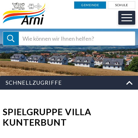
NAVIGIEREN IN GEMEINDE AR
Schnellnavigation
GEMEINDE
SCHULE
Suche starten
Suchbegriff
Schnellzugriffe
SCHNELLZUGRIFFE
SPIELGRUPPE VILLA
KUNTERBUNT