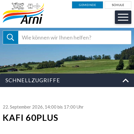
NAVIGIEREN IN GEMEINDE AR
Schnellnavigation
GEMEINDE
SCHULE
Suche starten
Suchbegriff
Schnellzugriffe
SCHNELLZUGRIFFE
22. September 2026
, 14:00
bis 17:00 Uhr
KAFI 60PLUS