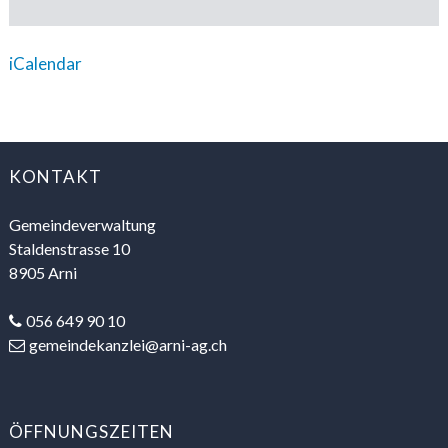
iCalendar
FOOTER
KONTAKT
Gemeindeverwaltung
Staldenstrasse 10
8905 Arni
056 649 90 10
gemeindekanzlei@arni-ag.ch
ÖFFNUNGSZEITEN