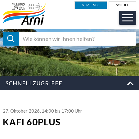
NAVIGIEREN IN GEMEINDE AR
Schnellnavigation
GEMEINDE
SCHULE
Suche starten
Suchbegriff
Schnellzugriffe
SCHNELLZUGRIFFE
27. Oktober 2026
, 14:00
bis 17:00 Uhr
KAFI 60PLUS