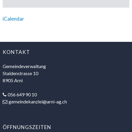
iCalendar
FOOTER
KONTAKT
Gemeindeverwaltung
Staldenstrasse 10
8905 Arni
056 649 90 10
gemeindekanzlei@arni-ag.ch
ÖFFNUNGSZEITEN