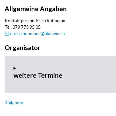
Allgemeine Angaben
Kontaktperson: Erich Rütimann
Tel.
079 773 95 05
erich.ruetimann@bluewin.ch
Organisator
weitere Termine
iCalendar