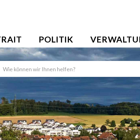
NI AG
vigation
RAIT
POLITIK
VERWALTU
en
griff