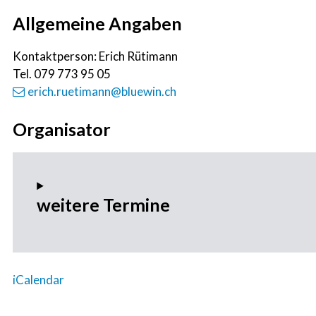
Allgemeine Angaben
Kontaktperson: Erich Rütimann
Tel.
079 773 95 05
erich.ruetimann@bluewin.ch
Organisator
weitere Termine
iCalendar