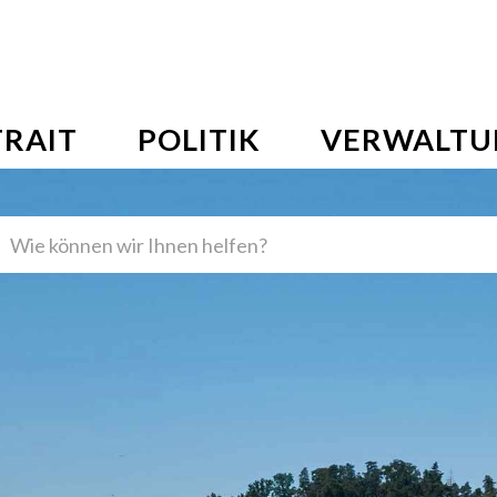
NI AG
vigation
RAIT
POLITIK
VERWALTU
en
griff