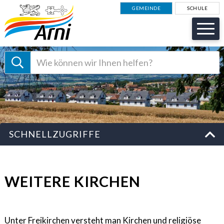
NAVIGIEREN IN GEMEINDE AR
Schnellnavigation
GEMEINDE
SCHULE
Suche starten
Suchbegriff
Schnellzugriffe
SCHNELLZUGRIFFE
WEITERE KIRCHEN
Unter Freikirchen versteht man Kirchen und religiöse