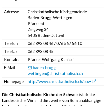
Adresse
Christkatholische Kirchgemeinde
Baden-Brugg-Wettingen
Pfarramt
Zelgweg 34
5405 Baden-Dättwil
Telefon
062 893 08 46 / 076 567 56 10
Telefax
062 893 08 45
Kontakt
Pfarrer Wolfgang Kunicki
E-Mail
baden-brugg-
wettingen@christkatholisch.ch
Homepage
http://www.christkatholisch.ch/bbw
Die Christkatholische Kirche der Schweiz
ist dritte
Landeskirche. Wir sind die zweite, von Rom unabhängige