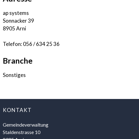
ap systems
Sonnacker 39
8905 Arni
Telefon:
056 / 634 25 36
Branche
Sonstiges
FOOTER
KONTAKT
Gemeindeverwaltung
Staldenstrasse 10