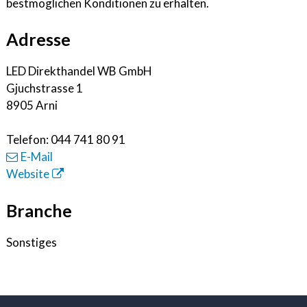
bestmöglichen Konditionen zu erhalten.
Adresse
LED Direkthandel WB GmbH
Gjuchstrasse 1
8905 Arni
Telefon:
044 741 80 91
E-Mail
Website
Branche
Sonstiges
FOOTER