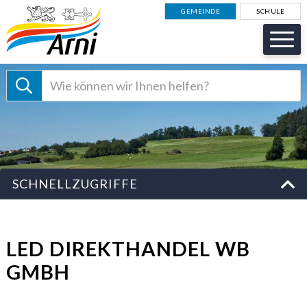
NAVIGIEREN IN GEMEINDE AR
Schnellnavigation
GEMEINDE
SCHULE
Suche starten
Suchbegriff
Schnellzugriffe
SCHNELLZUGRIFFE
LED DIREKTHANDEL WB
GMBH