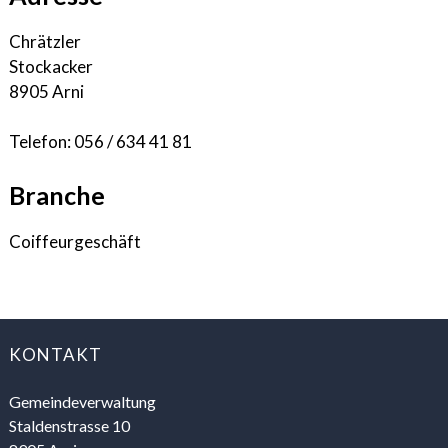
Chrätzler
Stockacker
8905 Arni
Telefon:
056 / 634 41 81
Branche
Coiffeurgeschäft
FOOTER
KONTAKT
Gemeindeverwaltung
Staldenstrasse 10