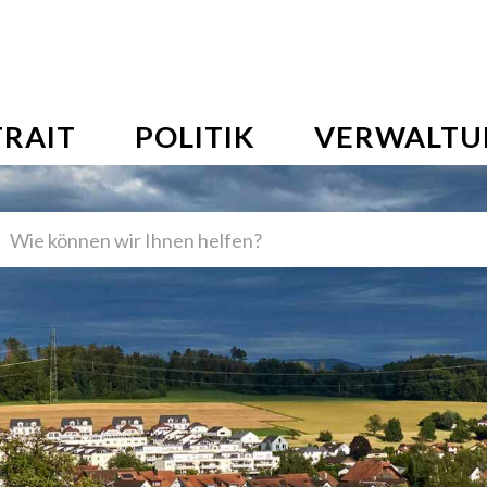
NI AG
vigation
RAIT
POLITIK
VERWALTU
en
griff