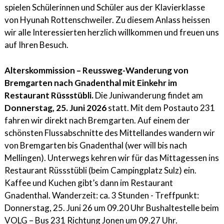
spielen Schülerinnen und Schüler aus der Klavierklasse
von Hyunah Rottenschweiler. Zu diesem Anlass heissen
wir alle Interessierten herzlich willkommen und freuen uns
auf Ihren Besuch.
Alterskommission – Reussweg-Wanderung von
Bremgarten nach Gnadenthal mit Einkehr im
Restaurant Rüssstübli
.
Die Juniwanderung findet am
Donnerstag, 25. Juni 2026
statt. Mit dem Postauto 231
fahren wir direkt nach Bremgarten. Auf einem der
schönsten Flussabschnitte des Mittellandes wandern wir
von Bremgarten bis Gnadenthal (wer will bis nach
Mellingen). Unterwegs kehren wir für das Mittagessen ins
Restaurant Rüssstübli (beim Campingplatz Sulz) ein.
Kaffee und Kuchen gibt’s dann im Restaurant
Gnadenthal. Wanderzeit: ca. 3 Stunden - Treffpunkt:
Donnerstag, 25. Juni 26 um 09.20 Uhr Bushaltestelle beim
VOLG – Bus 231 Richtung Jonen um 09.27 Uhr.