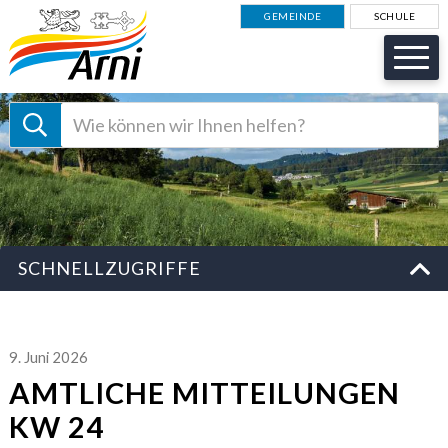
NAVIGIEREN IN GEMEINDE AR
Schnellnavigation
GEMEINDE
SCHULE
Suche starten
Suchbegriff
Schnellzugriffe
SCHNELLZUGRIFFE
9. Juni 2026
AMTLICHE MITTEILUNGEN
KW 24