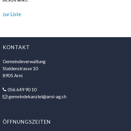
zur Liste
FOOTER
KONTAKT
Gemeindeverwaltung
Staldenstrasse 10
8905 Arni
056 649 90 10
gemeindekanzlei@arni-ag.ch
ÖFFNUNGSZEITEN