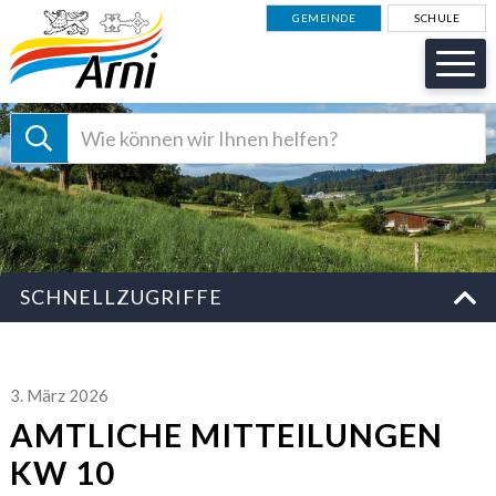
NAVIGIEREN IN GEMEINDE AR
Schnellnavigation
GEMEINDE
SCHULE
Suche starten
Suchbegriff
Schnellzugriffe
SCHNELLZUGRIFFE
3. März 2026
AMTLICHE MITTEILUNGEN
KW 10