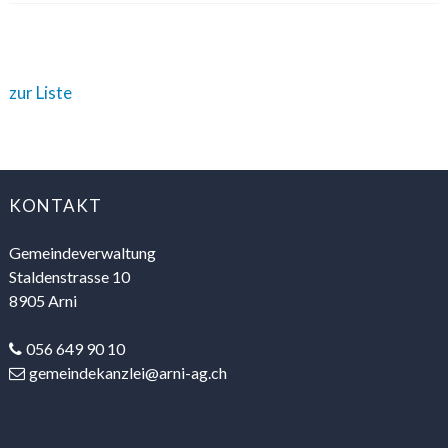
zur Liste
FOOTER
KONTAKT
Gemeindeverwaltung
Staldenstrasse 10
8905 Arni
056 649 90 10
gemeindekanzlei@arni-ag.ch