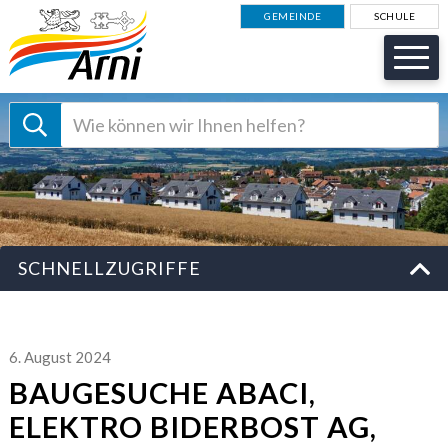
NAVIGIEREN IN GEMEINDE AR
Schnellnavigation
GEMEINDE
SCHULE
Suche starten
Suchbegriff
Schnellzugriffe
SCHNELLZUGRIFFE
6. August 2024
BAUGESUCHE ABACI,
ELEKTRO BIDERBOST AG,