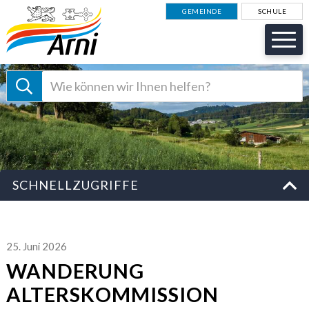
NAVIGIEREN IN GEMEINDE AR
Schnellnavigation
GEMEINDE
SCHULE
Suche starten
Suchbegriff
Schnellzugriffe
SCHNELLZUGRIFFE
25. Juni 2026
WANDERUNG
ALTERSKOMMISSION