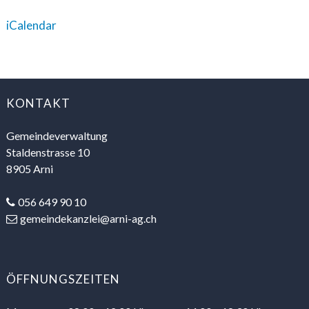
iCalendar
FOOTER
KONTAKT
Gemeindeverwaltung
Staldenstrasse 10
8905 Arni
056 649 90 10
gemeindekanzlei@arni-ag.ch
ÖFFNUNGSZEITEN